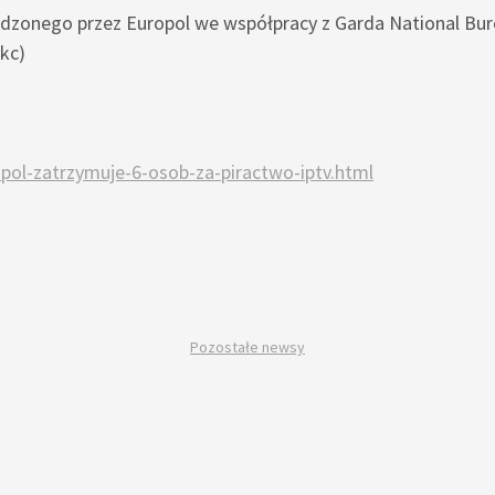
onego przez Europol we współpracy z Garda National Bureau
kc)
opol-zatrzymuje-6-osob-za-piractwo-iptv.html
Pozostałe newsy