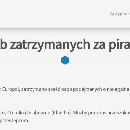
Antypira
b zatrzymanych za pir
uropol, zatrzymano sześć osób podejrzanych o nielegalne
a), Crumlin i Ashbourne (Irlandia). Służby podczas przeszu
 przestępcom.