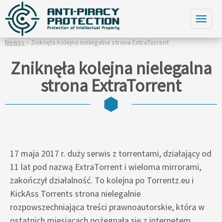
Newsy
» Zniknęła kolejna nielegalna strona ExtraTorrent
Zniknęła kolejna nielegalna
strona ExtraTorrent
17 maja 2017 r. duży serwis z torrentami, działający od
11 lat pod nazwą ExtraTorrent i wieloma mirrorami,
zakończył działalność. To kolejna po Torrentz.eu i
KickAss Torrents strona nielegalnie
rozpowszechniająca treści prawnoautorskie, która w
ostatnich miesiącach pożegnała się z internetem.