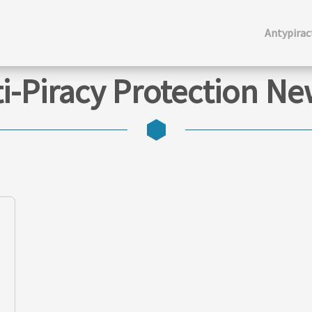
Antypira
i-Piracy Protection N