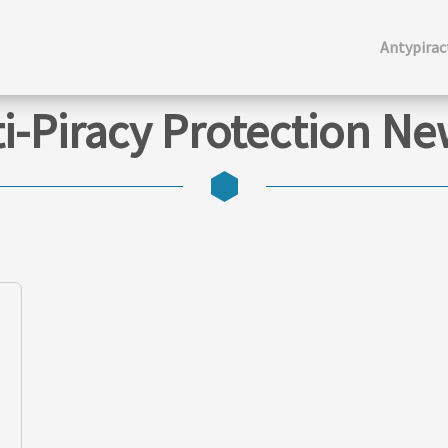
Antypira
i-Piracy Protection N